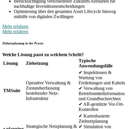
Berücksichtigung verschiedener Zukunfts-Szenarien für
nachhaltige Investitionsentscheidungen
Optimierung über den gesamten Asset Lifecycle hinweg
mithilfe von digitalen Zwillingen
Mehr erfahren
Mehr erfahren
Zielnetzplanung in der Praxis
Welche Lösung passt zu welchem Schritt?
Typische
Lösung
Zielsetzung
Anwendungsfälle
✔
Inspektionen &
Wartung von
Operative Verwaltung &
Freileitungen und Kabeln
Zustandserfassung
✔
Verwaltung von
TMSuite
bestehender Netz-
Betriebsmittelinformation
Infrastruktur
und Grundbuchrechten
✔
AR-gestützte Vor-Ort-
Kontrollen
✔
Kartenbasierte
Zielnetzplanung
Strategische Netzplanung &
✔
Simulation von
e.planning