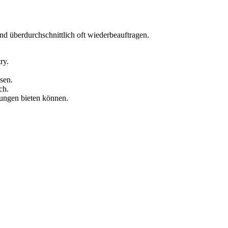
und über
durchschnittlich
oft wiederbeauftragen.
ry.
sen.
ch.
tungen bieten können.