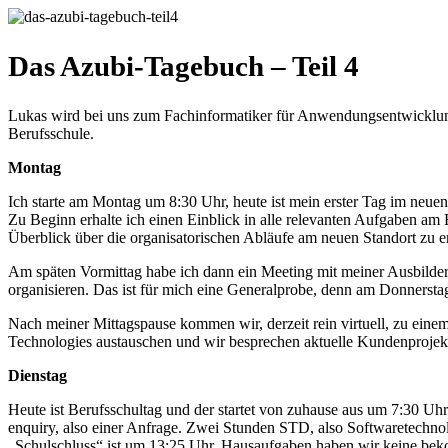
Das Azubi-Tagebuch – Teil 4
Lukas wird bei uns zum Fachinformatiker für Anwendungsentwicklun
Berufsschule.
Montag
Ich starte am Montag um 8:30 Uhr, heute ist mein erster Tag im neu
Zu Beginn erhalte ich einen Einblick in alle relevanten Aufgaben am
Überblick über die organisatorischen Abläufe am neuen Standort zu er
Am späten Vormittag habe ich dann ein Meeting mit meiner Ausbilderi
organisieren. Das ist für mich eine Generalprobe, denn am Donnerstag 
Nach meiner Mittagspause kommen wir, derzeit rein virtuell, zu ei
Technologies austauschen und wir besprechen aktuelle Kundenprojekt
Dienstag
Heute ist Berufsschultag und der startet von zuhause aus um 7:30 Uh
enquiry, also einer Anfrage. Zwei Stunden STD, also Softwaretechn
„Schulschluss“ ist um 13:25 Uhr, Hausaufgaben haben wir keine be