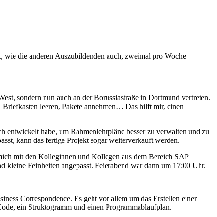
t, wie die anderen Auszubildenden auch, zweimal pro Woche
est, sondern nun auch an der Borussiastraße in Dortmund vertreten.
n Briefkasten leeren, Pakete annehmen… Das hilft mir, einen
 ich entwickelt habe, um Rahmenlehrpläne besser zu verwalten und zu
asst, kann das fertige Projekt sogar weiterverkauft werden.
 mich mit den Kolleginnen und Kollegen aus dem Bereich SAP
nd kleine Feinheiten angepasst. Feierabend war dann um 17:00 Uhr.
siness Correspondence. Es geht vor allem um das Erstellen einer
-Code, ein Struktogramm und einen Programmablaufplan.