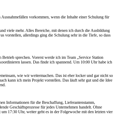
n in Ausnahmefällen vorkommen, wenn die Inhalte einer Schulung für
d viele mehr. Alles Bereiche, mit denen ich durch die Ausbildung
orstellen, allerdings ging die Schulung sehr in die Tiefe, so dass
m Betrieb sprechen. Vorerst werde ich im Team „Service Station
n koordinieren lassen. Das finde ich spannend. Um 10:00 Uhr habe ich
emeinsam, wie wir weitermachen. Das ist eher locker und gar nicht so
h kann ich mein Projekt vorstellen. Das läuft sehr gut und die Idee
end.
hemen Informationen für die Beschaffung, Lieferantenstamm,
idende Geschäftsprozesse für jedes Unternehmen handelt. Ohne
m 17:30 Uhr, weiter geht es in der Folgewoche mit den letzten vier