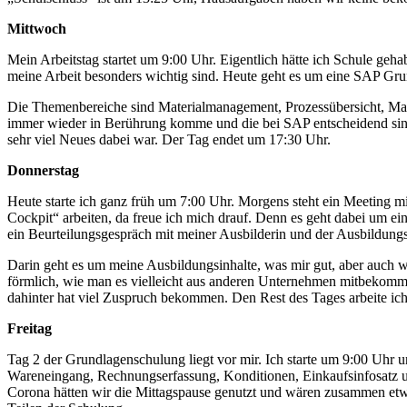
Mittwoch
Mein Arbeitstag startet um 9:00 Uhr. Eigentlich hätte ich Schule geh
meine Arbeit besonders wichtig sind. Heute geht es um eine SAP Gru
Die Themenbereiche sind Materialmanagement, Prozessübersicht, Mat
immer wieder in Berührung komme und die bei SAP entscheidend sind. 
sehr viel Neues dabei war. Der Tag endet um 17:30 Uhr.
Donnerstag
Heute starte ich ganz früh um 7:00 Uhr. Morgens steht ein Meeting m
Cockpit“ arbeiten, da freue ich mich drauf. Denn es geht dabei um ei
ein Beurteilungsgespräch mit meiner Ausbilderin und der Ausbildung
Darin geht es um meine Ausbildungsinhalte, was mir gut, aber auch w
förmlich, wie man es vielleicht aus anderen Unternehmen mitbekommt.
dahinter hat viel Zuspruch bekommen. Den Rest des Tages arbeite i
Freitag
Tag 2 der Grundlagenschulung liegt vor mir. Ich starte um 9:00 Uhr u
Wareneingang, Rechnungserfassung, Konditionen, Einkaufsinfosatz un
Corona hätten wir die Mittagspause genutzt und wären zusammen etwa