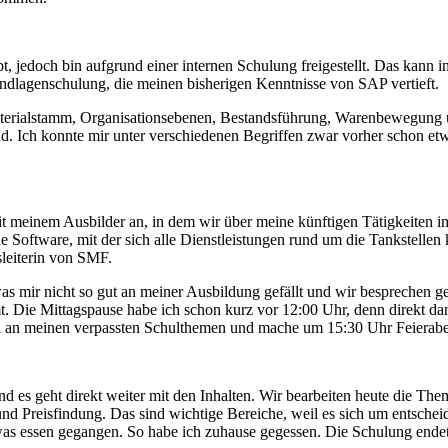
abt, jedoch bin aufgrund einer internen Schulung freigestellt. Das kan
ndlagenschulung, die meinen bisherigen Kenntnisse von SAP vertieft.
erialstamm, Organisationsebenen, Bestandsführung, Warenbewegung un
Ich konnte mir unter verschiedenen Begriffen zwar vorher schon etwas v
it meinem Ausbilder an, in dem wir über meine künftigen Tätigkeiten i
ne Software, mit der sich alle Dienstleistungen rund um die Tankstelle
sleiterin von SMF.
as mir nicht so gut an meiner Ausbildung gefällt und wir besprechen g
 Die Mittagspause habe ich schon kurz vor 12:00 Uhr, denn direkt danac
ch an meinen verpassten Schulthemen und mache um 15:30 Uhr Feierab
nd es geht direkt weiter mit den Inhalten. Wir bearbeiten heute die T
d Preisfindung. Das sind wichtige Bereiche, weil es sich um entsche
s essen gegangen. So habe ich zuhause gegessen. Die Schulung endet u