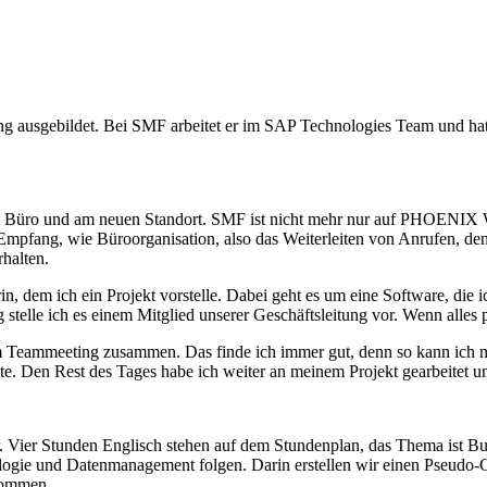
g ausgebildet. Bei SMF arbeitet er im SAP Technologies Team und ha
en Büro und am neuen Standort. SMF ist nicht mehr nur auf PHOENIX W
 Empfang, wie Büroorganisation, also das Weiterleiten von Anrufen, de
halten.
n, dem ich ein Projekt vorstelle. Dabei geht es um eine Software, die
stelle ich es einem Mitglied unserer Geschäftsleitung vor. Wenn alles p
nem Teammeeting zusammen. Das finde ich immer gut, denn so kann ich
e. Den Rest des Tages habe ich weiter an meinem Projekt gearbeitet u
r. Vier Stunden Englisch stehen auf dem Stundenplan, das Thema ist Bu
ologie und Datenmanagement folgen. Darin erstellen wir einen Pseudo
kommen.