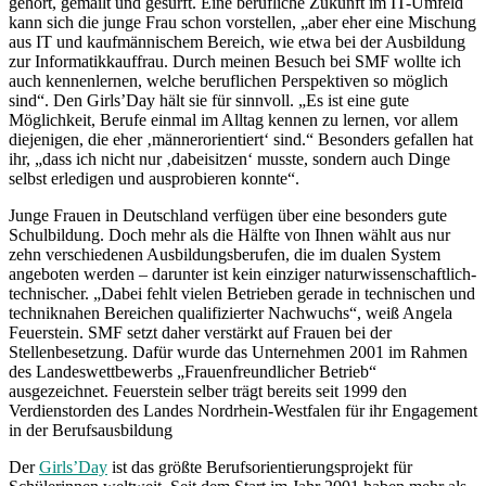
gehört, gemailt und gesurft. Eine berufliche Zukunft im IT-Umfeld
kann sich die junge Frau schon vorstellen, „aber eher eine Mischung
aus IT und kaufmännischem Bereich, wie etwa bei der Ausbildung
zur Informatikkauffrau. Durch meinen Besuch bei SMF wollte ich
auch kennenlernen, welche beruflichen Perspektiven so möglich
sind“. Den Girls’Day hält sie für sinnvoll. „Es ist eine gute
Möglichkeit, Berufe einmal im Alltag kennen zu lernen, vor allem
diejenigen, die eher ‚männerorientiert‘ sind.“ Besonders gefallen hat
ihr, „dass ich nicht nur ‚dabeisitzen‘ musste, sondern auch Dinge
selbst erledigen und ausprobieren konnte“.
Junge Frauen in Deutschland verfügen über eine besonders gute
Schulbildung. Doch mehr als die Hälfte von Ihnen wählt aus nur
zehn verschiedenen Ausbildungsberufen, die im dualen System
angeboten werden – darunter ist kein einziger naturwissenschaftlich-
technischer. „Dabei fehlt vielen Betrieben gerade in technischen und
techniknahen Bereichen qualifizierter Nachwuchs“, weiß Angela
Feuerstein. SMF setzt daher verstärkt auf Frauen bei der
Stellenbesetzung. Dafür wurde das Unternehmen 2001 im Rahmen
des Landeswettbewerbs „Frauenfreundlicher Betrieb“
ausgezeichnet. Feuerstein selber trägt bereits seit 1999 den
Verdienstorden des Landes Nordrhein-Westfalen für ihr Engagement
in der Berufsausbildung
Der
Girls’Day
ist das größte Berufsorientierungsprojekt für