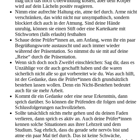
mag dich das noch Überwindung kosten, aber dein Körper
wird auf dein Lächeln positiv reagieren.
Nimm eine aufrechte Haltung ein, atme tief durch. Arme nicht
verschränken, das wirkt nicht nur unsympathisch, sondern
blockiert dich auch in der Atmung. Sind deine Hände
unruhig, können sie einen Stift oder eine Karteikarte mit
Stichworten (falls erlaubt) festhalten
Schaue deine Prüfer*innen an, am Anfang, wenn ihr ein paar
Begrüßungsworte austauscht und auch immer wieder
während der Präsentation. So nimmst du sie mit auf deine
„Reise“ durch die Präsentation.
Wenn sich doch noch Zweifel einschleichen: Sag dir, dass es
Unzählige vor dir auch geschafft haben und die waren
sicherlich nicht alle so gut vorbereitet wie du. Was auch hilft,
ist der Gedanke, dass die Prüfer*innen dich grundsätzlich
bestehen lassen wollen. Denn ein Nicht-Bestehen bedeutet
auch für sie mehr Arbeit.
Kommt dir ein Gedanke oder eine neue Erkenntnis, dann
sprich darüber. So können die Prüfenden dir folgen und deine
Schlussfolgerungen nachvollziehen.
Sollte tatsächlich nichts mehr gehen und du deinen Faden
verlieren, dann sprich es aktiv an. Auch deine Prüfer*innen
kennen solche Situationen aus ihrer Lehrzeit und dem
Studium. Sag ehrlich, dass du gerade sehr nervös bist und
atme ein paar Mal tief durch. Das ist keine Schwäche,