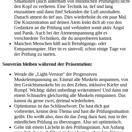
Situationen (auch außerhalb von mündlichen Prüfungen) nicht
den Kopf zu verlieren. Eine Technik ist, tief und lang
einzuatmen und dann fünf Sekunden die Luft anzuhalten.
Danach atmest du tief aus. Dies wiederholst du ein paar Mal.
Die Konzentration auf deinen Atem lenkt dich ab von den
Gedanken an die Prüfung und verhindert somit aktiv Angst
und Panik. Auch bei der Atementspannung gibt es
verschiedene Techniken, die du ausprobieren kannst.
Manchen Menschen hilft auch Beruhigungs- oder
Entspannungstee. Hier ist es sinnvoll, schon einige Tage vor
der Prüfung zu starten.
Souverän bleiben während der Präsentation:
Wende die „Light-Version“ der Progressiven
Muskelentspannung an: Einmal alle Muskeln anspannen, von
den Gesichtsmuskeln bis zu den Zehen, inklusive Kiefer und
Rumpf. Wichtig: dabei unbedingt weiteratmen! Und dann mit
einem Schnaufen gleichzeitig alle Muskeln entspannen. Das
kannst du gerne zwei, dreimal wiederholen.
Optimismus ist das Schlüsselwort: Du hast dich gut
vorbereitet, kennst dein Thema und hast die Prüfungssituation
geübt. Du weißt also, dass du das Zeug dazu hast, nun in der
mündlichen Prüfung zu überzeugen. Also sei optimistisch.
Gehe mit einem Lächeln in den Prüfungsraum. Am Anfang