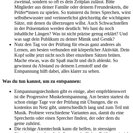
zweimal, sondern so oft es dein Zeitplan zulässt. Bitte
Mitglieder aus deiner Familie oder deinem Freundeskreis, die
Prüfer*innen zu spielen. So trainierst du freies Sprechen, wirst
selbstbewusster und verinnerlichst gleichzeitig die wichtigsten
Sätze, mit denen du überzeugen willst. Auch Schwachstellen
in der Präsentation werden deutlich: Wo hast du noch
inhaltliche Längen? Was ist nicht präzise genug erklärt? Und
was sagt dein Publikum zu deiner Mimik und Gestik?
Nutz den Tag vor der Prüfung für etwas ganz anderes als
Lernen, am besten verbunden mit körperlicher Aktivität. Dein
Kopf sollte jetzt nicht noch über einzelnen Sätzen brüten.
Mache etwas, was dir Spaß macht und dich ablenkt. So
gewinnst du Abstand zu deinem Lernstoff und die
Entspannung hilft dabei, alles klarer zu sehen.
Was du tun kannst, um zu entspannen:
Entspannungstechniken gibt es einige, aber empfehlenswert
ist die Progressive Muskelentspannung. Am besten startest du
schon einige Tage vor der Prüfung mit Übungen, die es
kostenlos im Netz gibt, unterschiedlich lang und zum Teil mit
Musik. Probiere verschiedene Varianten aus, damit du eine
Sprecherin oder einen Sprecher findest, der oder dem du
gerne zuhörst.
Die richtige Atemtechnik kann dir helfen, in stressigen