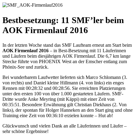
Bestbesetzung: 11 SMF’ler beim
AOK Firmenlauf 2016
In der letzten Woche stand das SMF Laufteam erneut am Start beim
AOK Firmenlauf 2016
– in Best-Besetzung mit 11 Läuferinnen
und Läufern beim diesjährigen AOK Firmenlauf. Die 6,7 km lange
Strecke führte von PHOENIX West an der Emscher entlang zum
Phönix-See und zurück.
Bei wunderbarem Laufwetter lieferten sich Marco Schlomann (3.
von rechts) und Daniel kleine Hillmann (4. von links) ein enges
Rennen mit 00:28:32 und 00:28:56. Sie erreichten Platzierungen
unter den ersten 100 von über 1.000 gestarteten Läufern. SMF-
Dritte wurde Anke Meyring (mit Käppi) mit einer Zeit von
00:35:51. Besondere Erwähnung gilt Christian Diekhaus (2. Von
links), der spontan für Holger Hanneken an den Start ging und ohne
Training eine Zeit von 00:36:10 erzielen konnte – Hut ab!
Glückwunsch und vielen Dank an alle Läuferinnen und Läufer –
sehr schöne Ergebnisse!