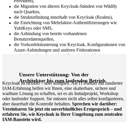
Providern),
die Migration von älteren Keycloak-Ständen von Wildfly
nach Quarkus,
die Strukturfindung innerhalb von Keycloak (Realms),
die Einrichtung von Mehrfaktor-Authentifizierungen wie
YubiKeys oder SMS,
die Anbindung von bereits vorhandenen
Benutzerdatenquellen,
die Vorkonfektionierung von Keycloak, Konfigurationen von
Azure-Anbindungen und anderen Föderationen
und nicht zuletzt der saubere Containerbetrieb samt
horizontaler Skalierung.
Unsere Unterstützung: Von der
Architektur bis zum laufenden Betrieb
Keycloak ist flexibel – aber komplex. Als IT-Partner mit fundierter
IAM-Erfahrung helfen wir Ihnen, eine skalierbare, sichere und
wartbare Lösung zu schaffen, sei es als Initialprojekt, Workshop
oder laufender Support. Sie müssen nicht alles selbst konfigurieren,
aber dauerhaft die Kontrolle behalten.
Sprechen wir darüber:
Vereinbaren Sie jetzt ein unverbindliches Erstgespräch – und
erfahren Sie, wie Keycloak in Ihrer Umgebung zum zentralen
IAM-Baustein wird.