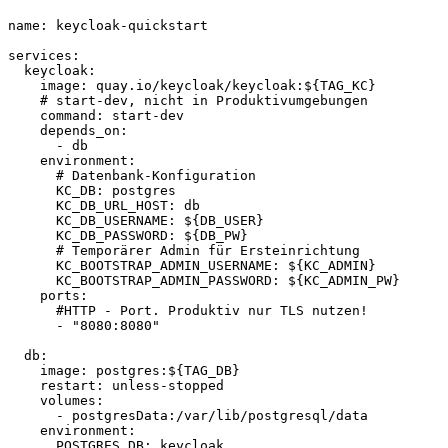
name: keycloak-quickstart

services:

  keycloak:

    image: quay.io/keycloak/keycloak:${TAG_KC}

    # start-dev, nicht in Produktivumgebungen

    command: start-dev

    depends_on:

      - db

    environment:

      # Datenbank-Konfiguration

      KC_DB: postgres

      KC_DB_URL_HOST: db

      KC_DB_USERNAME: ${DB_USER}

      KC_DB_PASSWORD: ${DB_PW}

      # Temporärer Admin für Ersteinrichtung

      KC_BOOTSTRAP_ADMIN_USERNAME: ${KC_ADMIN}

      KC_BOOTSTRAP_ADMIN_PASSWORD: ${KC_ADMIN_PW}

    ports:

      #HTTP - Port. Produktiv nur TLS nutzen!

      - "8080:8080"

  db:

    image: postgres:${TAG_DB}

    restart: unless-stopped

    volumes:

      - postgresData:/var/lib/postgresql/data

    environment:

      POSTGRES_DB: keycloak
