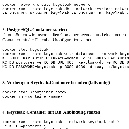
docker network create keycloak-network

docker run --name keycloak-db --network keycloak-networ
2. PostgreSQL-Container starten
Dann können wir unseren alten Container beenden und einen neuen
Container mit der Datenbankkonfiguration starten.
docker stop keycloak

docker run --name keycloak-with-database --network keyc
KC_BOOTSTRAP_ADMIN_USERNAME=admin -e KC_BOOTSTRAP_ADMIN
KC_DB=postgres -e KC_DB_URL_HOST=keycloak-db -e KC_DB_U
3. Vorherigen Keycloak-Container beenden (falls nötig
):
docker stop <container-name>

4. Keycloak-Container mit DB-Anbindung starten
docker run --name keycloak --network keycloak-net \

-e KC_DB=postgres \
