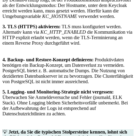
als der Entwicklungsmodus: Der Hostname, unter dem Keycloak
erreicht werden kann, muss gesetzt werden. Hierfür kann die
Umgebungsvariable
KC_HOSTNAME
verwendet werden.
3. TLS (HTTPS) aktivieren:
TLS muss konfiguriert werden.
Alternativ kann via
KC_HTTP_ENABLED
die Kommunikation via
HTTP explizit erlaubt werden, wenn die TLS-Terminierung an
einem Reverse Proxy durchgeführt wird.
4. Backup- und Restore-Konzept definieren:
Produktivdaten
benötigen ein Backup-Konzept, um Datenverlust zu vermeiden.
PostgreSQL bietet z. B. automatische Dumps. Die Nutzung von
dezidierten Datenbankserver ist zu bevorzugen. Die Clusterfähigkeit
von PostgreSQL ist nicht immer ausreichend.
5. Logging- und Monitoring-Strategie nicht vergessen:
Überwachen Sie Anmeldeversuche und Fehler (journald, ELK
Stack). Ohne Logging bleiben Sicherheitsvorfälle unbemerkt. Bei
der Aufbewahrung der Logs ist entsprechend auf
Datenschutzrichtlinien zu achten.
💡
Jetzt, da Sie die typischen Stolpersteine kennen, lohnt sich