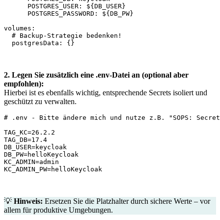
      POSTGRES_USER: ${DB_USER}

      POSTGRES_PASSWORD: ${DB_PW}

volumes:

  # Backup-Strategie bedenken!

2. Legen Sie zusätzlich eine .env-Datei an (optional aber
empfohlen):
Hierbei ist es ebenfalls wichtig, entsprechende Secrets isoliert und
geschützt zu verwalten.
# .env - Bitte ändere mich und nutze z.B. "SOPS: Secret
TAG_KC=26.2.2

TAG_DB=17.4

DB_USER=keycloak

DB_PW=helloKeycloak

KC_ADMIN=admin

💡
Hinweis:
Ersetzen Sie die Platzhalter durch sichere Werte – vor
allem für produktive Umgebungen.